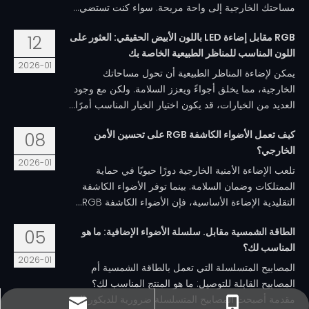
مساحتك الخارجية إلى واحة مريحة. سواء كنت تستضي...
RGB مقابل إضاءة LED باللون الأبيض الحقيقي: العثور على
12
اللون المناسب للمناظر الطبيعية الخاصة بك
2026-01
يمكن لإضاءة المناظر الطبيعية أن تحول مساحاتك
الخارجية، مما يخلق أجواءً ويعزز السلامة. ولكن مع وجود
العديد من الخيارات، قد يكون اختيار الخيار المناسب أمرًا...
كيف تعمل الأضواء الكاشفة RGB على تحسين الأمن
08
الخارجي؟
2026-01
تلعب الإضاءة الأمنية الخارجية دورًا حيويًا في حماية
الممتلكات وضمان السلامة. بينما توفر الأضواء الكاشفة
التقليدية الإضاءة الأساسية، فإن الأضواء الكاشفة RGB...
الطاقة الشمسية مقابل. سلسلة الأضواء الإضافية: ما هو
05
المناسب لك؟
2026-01
المصابيح المتسلسلة التي تعمل بالطاقة الشمسية أم
المصابيح القابلة للتوصيل: ما هو المنتج المناسب لك؟
مقدمة أصبحت المصابيح المتسلسلة ضرورية للديكور ال...
sales@minleon.com
sales@minleon.com
+ 86- 137-9487-6868
+86 - 13794876868