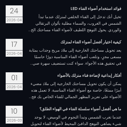
فوائد استخدام أضواء الفناء LED
24
تخيل أنك تدخل إلى الفناء الخلفي لمنزلك عندما تبدأ
2026-04
الشمس في الغروب، والسماء مطلية بألوان البرتقالي
والوردي. يحول التوهج اللطيف لأضواء الفناء مساحتك الخ...
كيفية اختيار أفضل أضواء الفناء لمنزلك
17
يعد تحويل مساحتك الخارجية إلى ملاذ مريح وجذاب بمثابة
2026-04
مسعى مجزٍ، وتلعب أضواء الفناء المناسبة دورًا حاسمًا
في تحقيق هذه الأجواء. سواء كنت تستضيف سهرة صي...
أفكار إبداعية لإضاءة فناء منزلك بالأضواء
01
يمكن أن يكون تحويل مساحتك الخارجية إلى ملاذ مضيء
2026-04
أمرًا ممتعًا، خاصة مع أضواء الفناء المناسبة. لا تعمل هذه
الأضواء على تعزيز المظهر الجمالي للفناء الخاص بك فح...
ما هي أفضل أضواء سلسلة الفناء في الهواء الطلق؟
10
عندما تغرب الشمس وتبدأ النجوم في الوميض، لا يوجد
2026-03
شيء يضاهي التوهج الدافئ المحيط لأضواء الفناء لتحويل