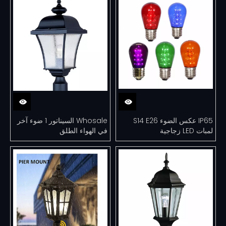
IP65 عكس الضوء S14 E26
Whosale السيناتور 1 ضوء آخر
لمبات LED زجاجية
في الهواء الطلق