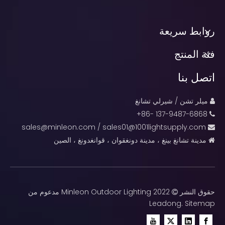
روابط سريعة
فئة المنتج
اتصل بنا
ميلر تشن / شيرلي تشانغ

137-9487-6868 -86+

sales@minleon.com
/
sales01@1001lightsupply.com

مدينة تشانغ بينغ ، مدينة دونغقوان ، قوانغدونغ ، الصين

حقوق النشر
2022 Minleon Outdoor Lighting مدعوم من

Leadong
.
Sitemap