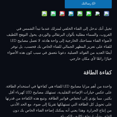
رسالتك
تخيل أنك تدخل إلى الفناء الخلفي لمنزلك عندما تبدأ الشمس في
الغروب، والسماء مطلية بألوان البرتقالي والوردي. يحول التوهج اللطيف
لأضواء الفناء مساحتك الخارجية إلى واحة هادئة. لا تعمل مصابيح LED
للفناء على تعزيز المظهر الجمالي للفناء الخاص بك فحسب، بل توفر
أيضًا العديد من الفوائد العملية. دعونا نتعمق في سبب كون هذه الأضواء
خيارًا رائعًا لأي مكان خارجي.
كفاءة الطاقة
واحدة من أهم مزايا مصابيح LED للفناء هي كفاءتها في استخدام الطاقة.
على عكس خيارات الإضاءة التقليدية، تستهلك مصابيح LED كهرباء أقل
بكثير، مما يؤدي إلى انخفاض فواتير الطاقة. وتنبع هذه الكفاءة من قدرتها
على تحويل كل الطاقة التي تستهلكها تقريبًا إلى ضوء، مع الحد الأدنى
من إنتاج الحرارة. وهذا يعني أنه يمكنك إضاءة الفناء الخاص بك دون
القلق بشأن ارتفاع تكاليف الكهرباء.