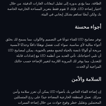
الطاقة، مما يؤدي بدوره إلى تقليل انبعاثات الغازات الدفيئة. من خلال
اختيار إضاءة LED، فإنك لا تقوم فقط بتعزيز المساحة الخارجية الخاصة
بك ولكن أيضًا تساهم بشكل إيجابي في البيئة.
أجواء محسنة
توفر مصابيح LED للفناء تنوعًا في التصميم والألوان، مما يسمح لك بخلق
أجواء مثالية لأي مناسبة. سواء كنت تفضل توهجًا دافئًا وجذابًا لأمسية
مريحة أو ألوانًا نابضة بالحياة لتجمع مفعم بالحيوية، يمكن لمصابيح LED
أن تلبي احتياجاتك. تأتي العديد من أنظمة LED مع إعدادات قابلة
للتعديل، مما يوفر لك المرونة اللازمة لتغيير الإضاءة حسب حالتك
المزاجية أو الحدث.
السلامة والأمن
إن إضاءة الفناء الخاص بك بأضواء LED يمكن أن تعزز سلامة وأمن
منزلك. تعمل المنطقة الخارجية المضاءة جيدًا على ردع المتسللين
المحتملين وتقليل خطر وقوع حوادث من خلال إضاءة الممرات